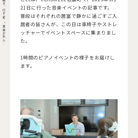
目
を
開
き
、
口
ず
さ
む
。
音
楽
が
生
ん
C
L
A
S
W
E
L
L
で
の
奇
跡
の
ひ
と
と
21日に行った音楽イベントの記事です。
普段はそれぞれの居室で静かに過ごすご入
居者の皆さんが、この日は車椅子やストレ
ッチャーでイベントスペースに集まりまし
た。
だ
き
1時間のピアノイベントの様子をお届けし
ます。