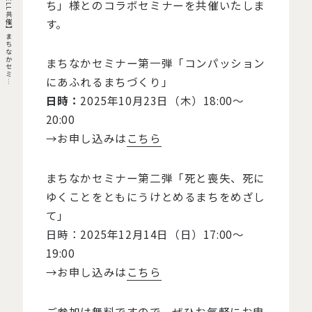
【
C
L
A
S
W
E
L
L
共
催
】
ま
ち
な
か
セ
ミ
ー
を
開
催
し
ま
ち」様とのコラボセミナーを共催いたしま
す。
まちなかセミナー第一弾「コンパッション
にあふれるまちづくり」
ナ
す
日時：
2025年10月23日（木）18:00〜
20:00
→お申し込みは
こちら
まちなかセミナー第二弾「死と喪失、死に
ゆくことをともにうけとめるまちをめざし
て」
日時：2025年12月14日（日）17:00〜
19:00
→お申し込みは
こちら
ご参加は無料ですので、ぜひお気軽にお申