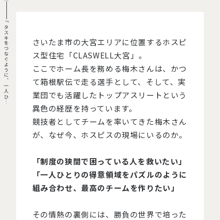
「
タ
ス
キ
を
つ
な
ぐ
よ
う
に
、
一
人
ひ
り
の
『
今
日
』
を
支
え
た
い
」
元
駅
伝
走
者
の
ホ
ー
ム
長
が
、
C
L
A
S
W
E
L
L
大
宮
で
描
く
理
想
の
チ
ー
さいたま市の大宮エリアに位置するホスピ
ス型住宅「CLASWELL大宮」。
ここでホーム長を務める梅木さんは、かつ
て箱根駅伝で走る選手として、そして、実
業団でも活躍したトップアスリートという
と
ム
異色の経歴を持っています。
競技者としてチームを率いてきた梅木さん
が、なぜ今、ホスピスの現場にいるのか。
「制度の狭間で困っている人を救いたい」
「一人ひとりの得意領域をパズルのように
組み合わせ、最高のチームを作りたい」
その情熱の裏側には、勝負の世界で培った